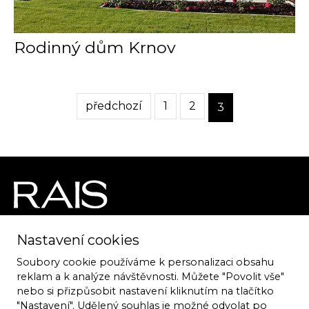
Rodinný dům Krnov
předchozí
1
2
3
Nastavení cookies
ATELIER RAIS
Špitálka 8, 602 00 Brno
Soubory cookie používáme k personalizaci obsahu
reklam a k analýze návštěvnosti. Můžete "Povolit vše"
nebo si přizpůsobit nastavení kliknutím na tlačítko
T:
776 850 419
"Nastavení". Udělený souhlas je možné odvolat po