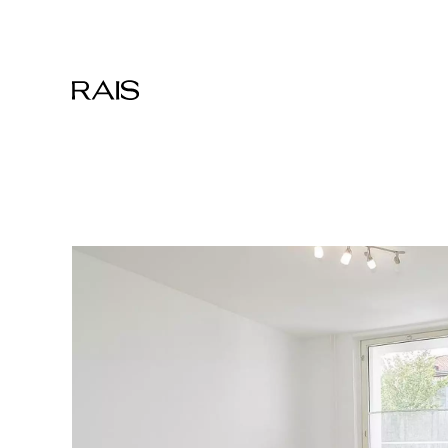
Přeskočit na hlavní obsah