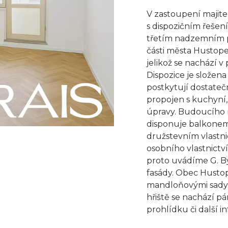
V zastoupení majite
s dispozičním řešení
třetím nadzemním p
části města Hustopeč
jelikož se nachází 
Dispozice je složen
postkytují dostateč
propojen s kuchyní,
úpravy. Budoucího ma
disponuje balkonem 
družstevním vlastni
osobního vlastnictv
proto uvádíme G. By
fasády. Obec Husto
mandloňovými sady 
hřiště se nachází 
prohlídku či další 