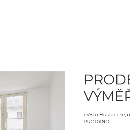
PRODE
VÝMĚŘ
město Hustopeče, o
PRODÁNO