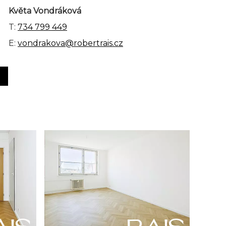
Květa Vondráková
T:
734 799 449
E:
vondrakova@robertrais.cz