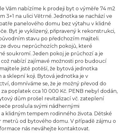
le Vám nabízíme k prodeji byt o výměře 74 m2
m 3+1 na ulici Větrné. Jednotka se nachází ve
atře panelového domu bez výtahu v klidné
e. Byt je vyklizený, připravený k rekonstrukci,
v původním stavu po předchozím majiteli.
a ze dvou neprůchozích pokojů, které
né soukromí. Jeden pokoj je průchozí a je
 což nabízí zajímavé možnosti pro budoucí
jitele jistě potěší, že bytová jednotka
a sklepní koji. Bytová jednotka je v
ctví, domníváme se, že je možný převod do
í za poplatek cca 10 000 Kč. PENB nebyl dodán,
tový dům prošel revitalizací vč. zateplení
peče proslula svými nádhernými
a klidným tempem rodinného života. Dětské
pár metrů od bytového domu. V případě zájmu o
informace nás neváhejte kontaktovat.