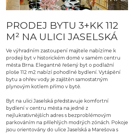
PRODEJ BYTU 3+KK 112
M² NA ULICI JASELSKÁ
Ve výhradním zastoupení majitele nabízíme k
prodeji byt v historickém domě v samém centru
města Brna. Elegantně řešený byt o podlažní
ploše 112 m2 nabízí pohodlné bydlení. Vytápění
bytu a ohřev vody je zajištěn samostatným
plynovým kotlem přímo v bytě.
Byt na ulici Jaselská představuje komfortní
bydlení v centru města na jedné z
nejlukrativnějších adres s bezproblémovým
parkováním na přilehlých modrých zónách. Pokoje
jsou orientovány do ulice Jaselská a Marešova s