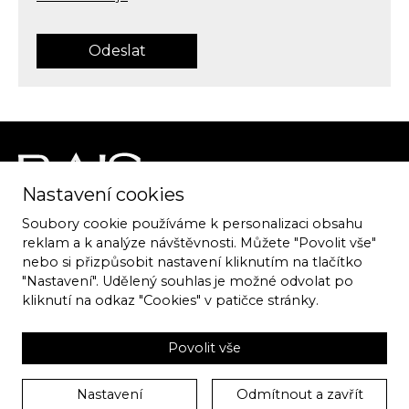
Odeslat
Nastavení cookies
Soubory cookie používáme k personalizaci obsahu
ATELIER RAIS
reklam a k analýze návštěvnosti. Můžete "Povolit vše"
Špitálka 8, 602 00 Brno
nebo si přizpůsobit nastavení kliknutím na tlačítko
"Nastavení". Udělený souhlas je možné odvolat po
kliknutí na odkaz "Cookies" v patičce stránky.
T:
776 850 419
E:
Lederer@robertrais.cz
Povolit vše
Nastavení
Odmítnout a zavřít