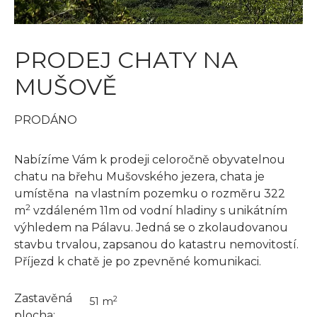
PRODEJ CHATY NA
MUŠOVĚ
PRODÁNO
Nabízíme Vám k prodeji celoročně obyvatelnou
chatu na břehu Mušovského jezera, chata je
umístěna na vlastním pozemku o rozměru 322
2
m
vzdáleném 11m od vodní hladiny s unikátním
výhledem na Pálavu. Jedná se o zkolaudovanou
stavbu trvalou, zapsanou do katastru nemovitostí.
Příjezd k chatě je po zpevněné komunikaci.
Zastavěná
2
51 m
plocha: