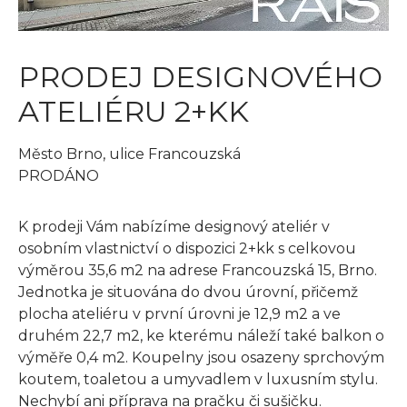
PRODEJ DESIGNOVÉHO
ATELIÉRU 2+KK
Město Brno, ulice Francouzská
PRODÁNO
K prodeji Vám nabízíme designový ateliér v
osobním vlastnictví o dispozici 2+kk s celkovou
výměrou 35,6 m2 na adrese Francouzská 15, Brno.
Jednotka je situována do dvou úrovní, přičemž
plocha ateliéru v první úrovni je 12,9 m2 a ve
druhém 22,7 m2, ke kterému náleží také balkon o
výměře 0,4 m2. Koupelny jsou osazeny sprchovým
koutem, toaletou a umyvadlem v luxusním stylu.
Nechybí ani příprava na pračku či sušičku.