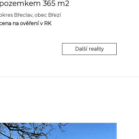
pozemkem 365 m2
okres Břeclav, obec Březí
cena na ověření v RK
Další reality