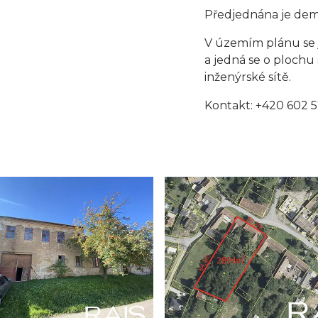
Předjednána je dem
V územím plánu se 
a jedná se o plochu
inženýrské sítě.
Kontakt: +420 602 5