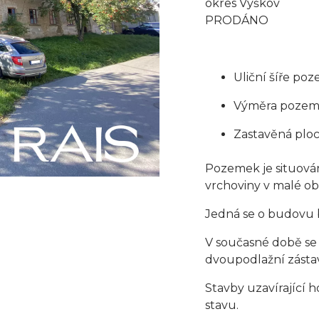
okres Vyškov
PRODÁNO
Uliční šíře po
Výměra pozemk
Zastavěná ploc
Pozemek je situová
vrchoviny v malé ob
Jedná se o budovu 
V současné době se
dvoupodlažní zásta
Stavby uzavírající h
stavu.