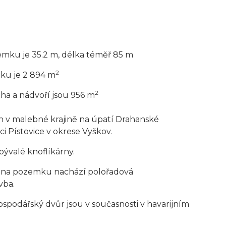
zemku je 35.2 m, délka téměř 85 m
2
u je 2 894 m
2
ha a nádvoří jsou 956 m
n v malebné krajině na úpatí Drahanské
ci Pístovice v okrese Vyškov.
bývalé knoflíkárny.
 na pozemku nachází polořadová
vba.
ospodářský dvůr jsou v současnosti v havarijním