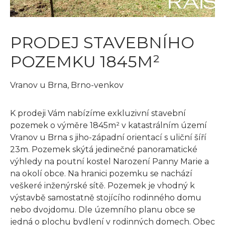
PRODEJ STAVEBNÍHO
POZEMKU 1845M²
Vranov u Brna, Brno-venkov
K prodeji Vám nabízíme exkluzivní stavební
pozemek o výměre 1845m² v katastrálním území
Vranov u Brna s jiho-západní orientací s uliční šíří
23m. Pozemek skýtá jedinečné panoramatické
výhledy na poutní kostel Narození Panny Marie a
na okolí obce. Na hranici pozemku se nachází
veškeré inženýrské sítě. Pozemek je vhodný k
výstavbě samostatně stojícího rodinného domu
nebo dvojdomu. Dle územního planu obce se
jedná o plochu bydlení v rodinných domech. Obec