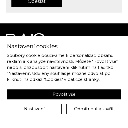
Odeslat
Nastavení cookies
Soubory cookie používáme k personalizaci obsahu
ATELIER RAIS
reklam a k analýze návštěvnosti. Můžete "Povolit vše"
Špitálka 8, 602 00 Brno
nebo si přizpůsobit nastavení kliknutím na tlačítko
"Nastavení". Udělený souhlas je možné odvolat po
kliknutí na odkaz "Cookies" v patičce stránky.
T:
776 850 419
E:
Lederer@robertrais.cz
Povolit vše
Nastavení
Odmítnout a zavřít
Cookies
|
GDPR
| Copyright © 2026 RAIS. Vyrobilo
ERIGO
.