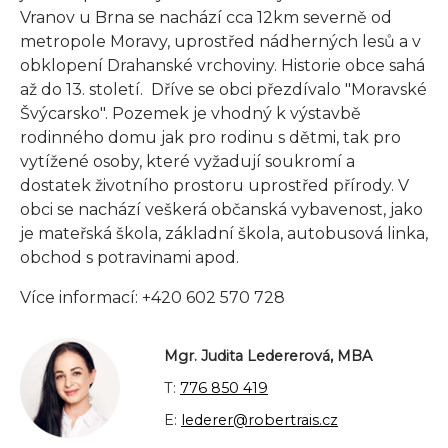
Vranov u Brna se nachází cca 12km severně od
metropole Moravy, uprostřed nádherných lesů a v
obklopení Drahanské vrchoviny. Historie obce sahá
až do 13. století. Dříve se obci přezdívalo "Moravské
Švýcarsko". Pozemek je vhodný k výstavbě
rodinného domu jak pro rodinu s dětmi, tak pro
vytížené osoby, které vyžadují soukromí a
dostatek životního prostoru uprostřed přírody. V
obci se nachází veškerá občanská vybavenost, jako
je mateřská škola, základní škola, autobusová linka,
obchod s potravinami apod.
Více informací: +420 602 570 728
Mgr. Judita Ledererová, MBA
T:
776 850 419
E:
lederer@robertrais.cz