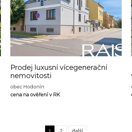
Prodej luxusní vícegenerační
nemovitosti
obec Hodonín
cena na ověření v RK
2
další
1