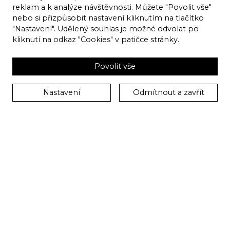
reklam a k analýze návštěvnosti. Můžete "Povolit vše"
nebo si přizpůsobit nastavení kliknutím na tlačítko
Řešení: Passport Stavby
"Nastavení". Udělený souhlas je možné odvolat po
kliknutí na odkaz "Cookies" v patičce stránky.
1
2
Povolit vše
zaměření stavby
dig
Nastavení
Odmítnout a zavřít
V rámci ceny běžné provize, vaši nemovitost
zaměříme toto zaměření digitalizujeme do
formátu dwg, dxf a pdf, také vyhotovíme tištěné
paré v papírové podobě výkresů v potřebném