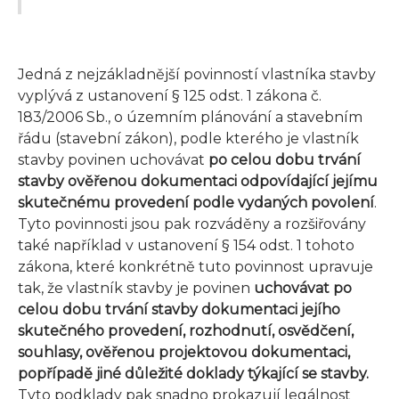
Jedná z nejzákladnější povinností vlastníka stavby
vyplývá z ustanovení § 125 odst. 1 zákona č.
183/2006 Sb., o územním plánování a stavebním
řádu (stavební zákon), podle kterého je vlastník
stavby povinen uchovávat
po celou dobu trvání
stavby ověřenou dokumentaci odpovídající jejímu
skutečnému provedení podle vydaných povolení
.
Tyto povinnosti jsou pak rozváděny a rozšiřovány
také například v ustanovení § 154 odst. 1 tohoto
zákona, které konkrétně tuto povinnost upravuje
tak, že vlastník stavby je povinen
uchovávat po
celou dobu trvání stavby dokumentaci jejího
skutečného provedení, rozhodnutí, osvědčení,
souhlasy, ověřenou projektovou dokumentaci,
popřípadě jiné důležité doklady týkající se stavby
.
Tyto podklady pak snadno prokazují legálnost